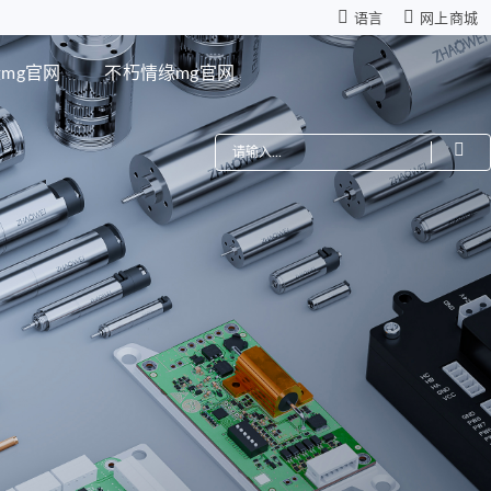
语言
网上商城
mg官网
不朽情缘mg官网
费
机器人
星减速箱（高性能版）
零背隙齿轮箱
模组
仿生机器人灵巧手
距调节驱动系统
ZWSMD Φ4mm系列
电路板
ZWSMD Φ6mm系列
ZWSMD Φ8mm系列
ZWSMD Φ10mm系列
ZWSMD Φ12mm系列
ZWSMD Φ16mm系列
ZWSMD Φ19mm系列