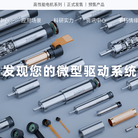
高性能电机系列
|
正式发售
|
预售产品
中心
应用场景
科研实力
资讯中心
不朽情缘
工业自动化
智能消
行星减速箱
行
高性能电机应用
摄像头
微型瞳
PD版本
MD版本
可持续发展
设计实力
展会活动
不朽情缘mg官网
智能制造
行业资讯
检测能力
常见问题
ZWPD Φ4.3mm系列
ZWMD Φ3.4mm系列
ZWPD Φ6mm系列
ZWMD Φ4.3mm系列
ZWPD Φ8mm系列
ZWMD Φ6mm系列
ZWPD Φ10mm系列
ZWMD Φ8mm系列
ZWPD Φ12mm系列
ZWMD Φ10mm系列