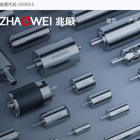
股票代码 003021
首页
产品
汽车电子
智慧医疗
步进电机
编码器
智能汽车屏幕解决方案
骨科手术创面清洗泵
电子驻车MGU
胰岛素注射泵
Φ8mm 编码器
研发实力
企业动态
公司介绍
电机
智能尾门伸缩
移液工作站驱动系统
Φ12mm 编码器
拇指并排直线电机
Φ22mm 编码器
Φ12mm拇指直线电机
Φ38mm 编码器
Φ12mm掌心直线电
机-1
无刷空心杯电机
Φ12mm掌心直线电