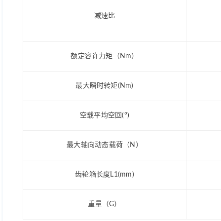
减速比
额定容许力矩（Nm）
最大瞬时转矩(Nm)
空载平均空回(°)
最大轴向动态载荷（N）
齿轮箱长度L1(mm)
重量（G）