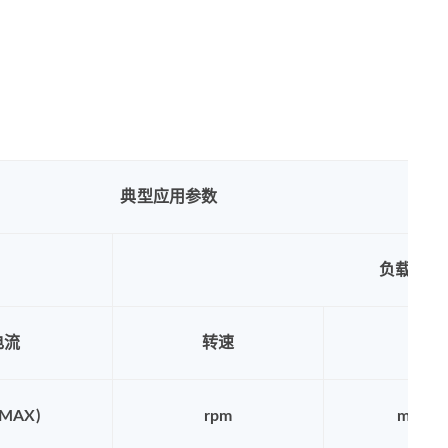
典型应用参数
负载数据
电流
转速
电
MAX)
rpm
mA(MA